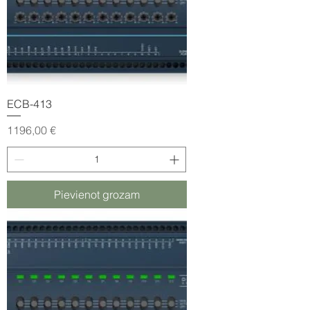
ECB-413
Cena
1196,00 €
Pievienot grozam