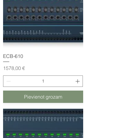
ECB-610
Cena
1578,00 €
Pievienot grozam