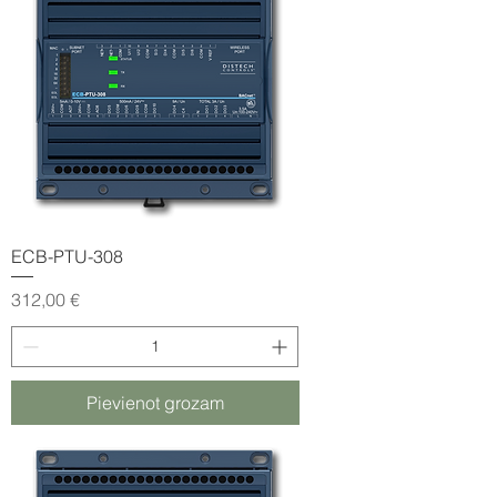
ECB-PTU-308
Cena
312,00 €
Pievienot grozam