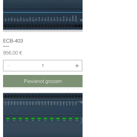
ECB-403
Cena
956,00 €
Pievienot grozam