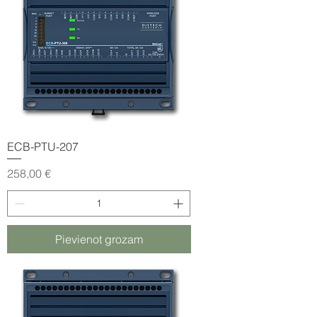
ECB-PTU-207
Cena
258,00 €
Pievienot grozam