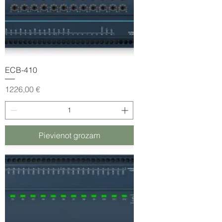
ECB-410
Cena
1226,00 €
Pievienot grozam