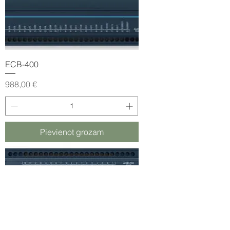
ECB-400
Cena
988,00 €
Pievienot grozam