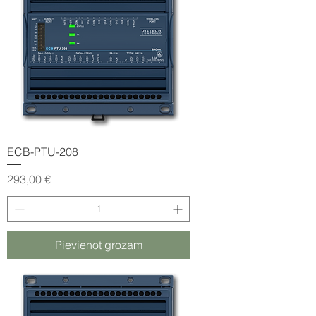
ECB-PTU-208
Cena
293,00 €
Pievienot grozam