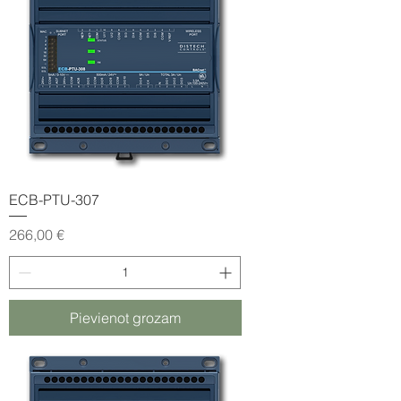
ECB-PTU-307
Cena
266,00 €
Pievienot grozam