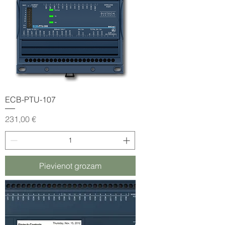
ECB-PTU-107
Cena
231,00 €
Pievienot grozam