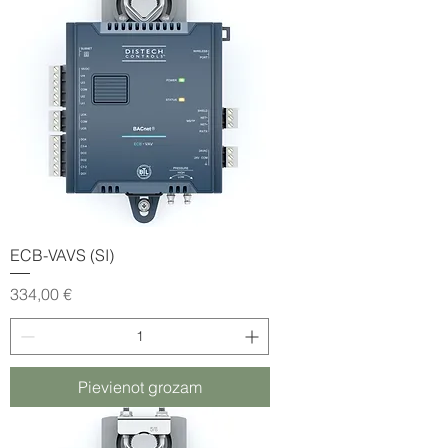
ECB-VAVS (SI)
Cena
334,00 €
Pievienot grozam