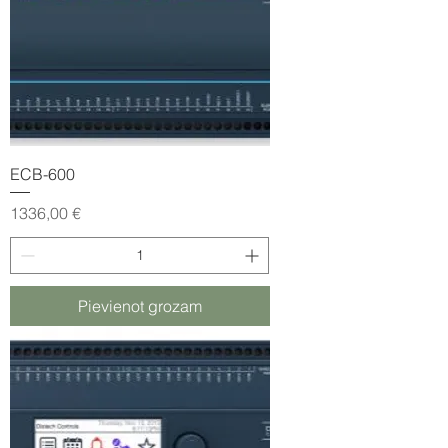
ECB-600
Cena
1336,00 €
Pievienot grozam