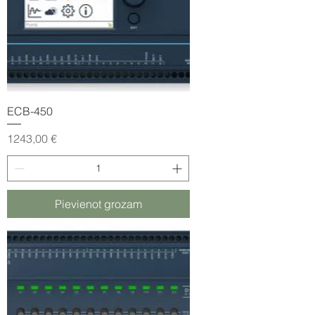
ECB-450
Cena
1243,00 €
Pievienot grozam