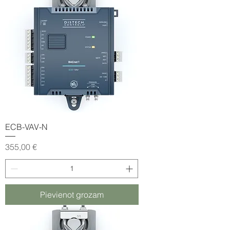
ECB-VAV-N
Cena
355,00 €
Pievienot grozam