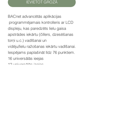
IEVIETOT GROZĀ
BACnet advancētās aplikācijas
programmējamais kontrolleris ar LCD
displeju, kas paredzēts lielu gaisa
apstrādes iekārtu (čillers, dzesēšanas
torņi u.c.) vadīšanai un
vidēju/lielu ražošanas iekārtu vadīšanai.
Iespējams paplašināt līdz 76 punktiem.
16 universālās ieejas
12 universālās izejas
Barošana: 15V DC
D
atu lapa (EN)
šeit
SIA HATFAM
+371 28332790