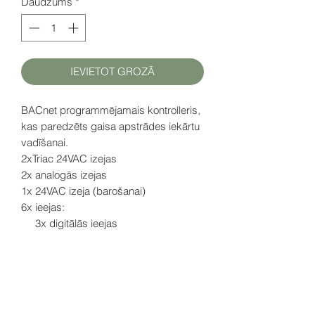
Daudzums
*
IEVIETOT GROZĀ
BACnet programmējamais kontrolleris,
kas paredzēts gaisa apstrādes iekārtu
vadīšanai.
2xTriac 24VAC izejas
2x analogās izejas
1x 24VAC izeja (barošanai)
6x ieejas:
3x digitālās ieejas
2x universālās ieejas
1x sensoru ieeja (NTC sensoram)
Open-to-Wireless funkcija
D
atu lapa (EN)
šeit