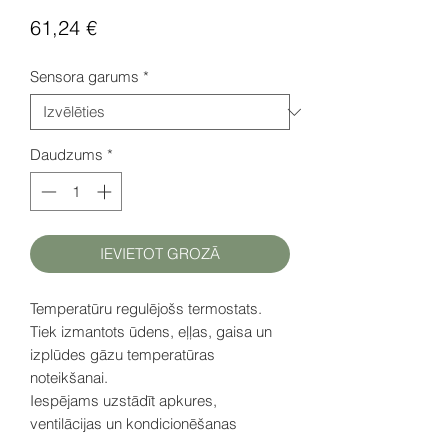
Cena
61,24 €
Sensora garums
*
Daudzums
*
IEVIETOT GROZĀ
Temperatūru regulējošs termostats.
Tiek izmantots ūdens, eļļas, gaisa un
izplūdes gāzu temperatūras
noteikšanai.
Iespējams uzstādīt apkures,
ventilācijas un kondicionēšanas
sistēmām, kā arī izmantojams kā