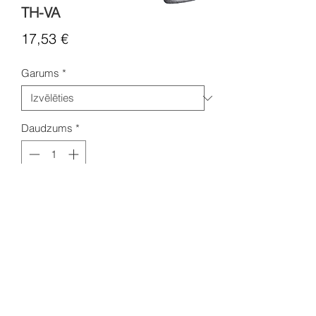
TH-VA
Cena
17,53 €
Garums
*
Daudzums
*
IEVIETOT GROZĀ
Teperatūras sensora čaula.
Materiāls: nerūsošs tērauds
Saderīgs ar TF 54, TM 54
tipa temperatūras sensoriem un
devējiem.