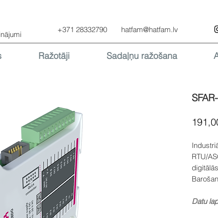
+371 28332790
hatfam@hatfam.lv
inājumi
s
Ražotāji
Sadaļņu ražošana
SFAR
191,0
Industri
RTU/ASC
digitālās
Barošan
Datu la