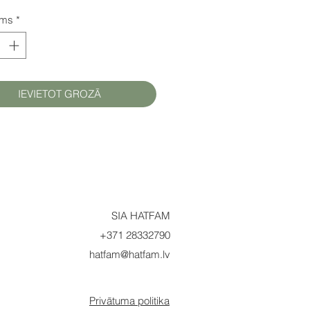
ums
*
IEVIETOT GROZĀ
SIA HATFAM
+371 28332790
hatfam@hatfam.lv
Privātuma politika