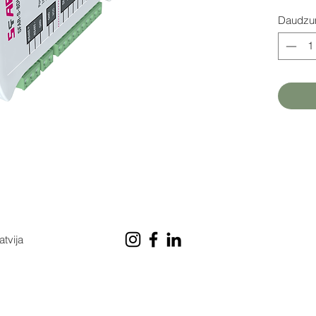
Daudz
atvija