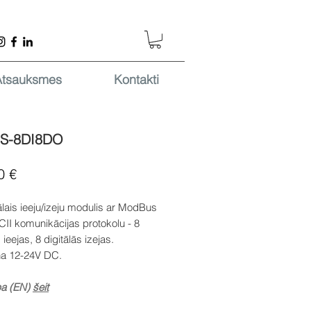
Atsauksmes
Kontakti
-S-8DI8DO
Cena
0 €
ālais ieeju/izeju modulis ar ModBus
II komunikācijas protokolu - 8
 ieejas, 8 digitālās izejas.
a 12-24V DC.
pa (EN)
šeit