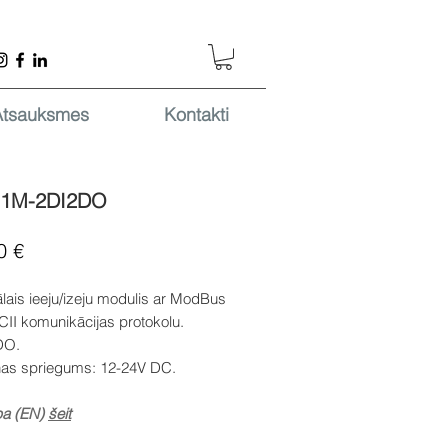
Atsauksmes
Kontakti
-1M-2DI2DO
Cena
0 €
ālais ieeju/izeju modulis ar ModBus
II komunikācijas protokolu.
DO.
as spriegums: 12-24V DC.
pa (EN)
šeit