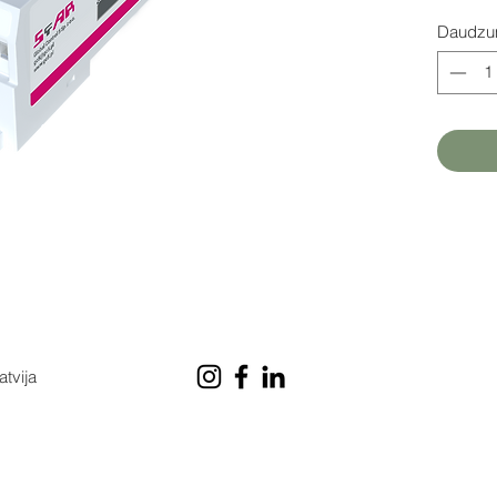
Daudz
atvija