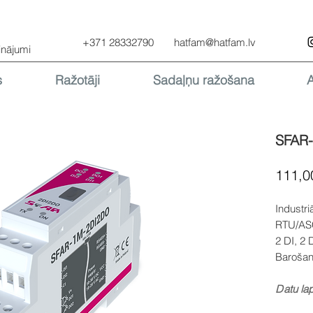
+371 28332790
hatfam@hatfam.lv
inājumi
s
Ražotāji
Sadaļņu ražošana
SFAR
111,0
Industri
RTU/ASC
2 DI, 2 
Barošan
D
atu la