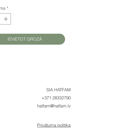
ums
*
IEVIETOT GROZĀ
SIA HATFAM
+371 28332790
hatfam@hatfam.lv
Privātuma politika