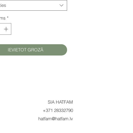
ties
ums
*
IEVIETOT GROZĀ
SIA HATFAM
+371 28332790
hatfam@hatfam.lv