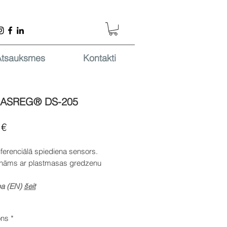
Atsauksmes
Kontakti
ASREG® DS-205
Cena
 €
ferenciālā spiediena sensors.
rināms ar plastmasas gredzenu
pa (EN)
šeit
ons
*