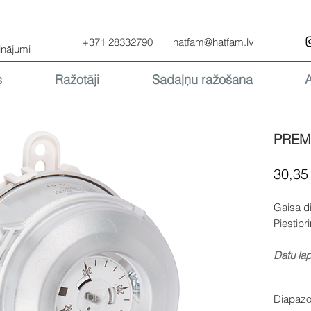
+371 28332790
hatfam@hatfam.lv
inājumi
s
Ražotāji
Sadaļņu ražošana
PREM
30,35
Gaisa di
Piestip
Datu la
Diapaz