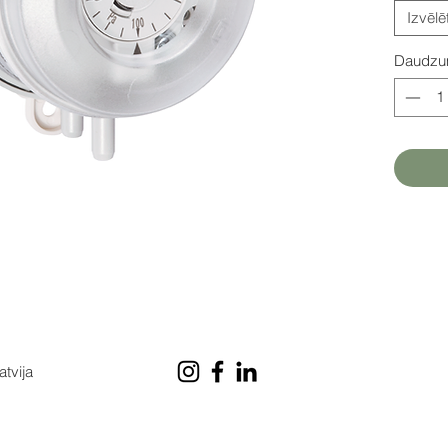
Izvēlē
Daudz
atvija