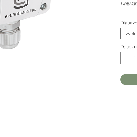
Datu la
Diapaz
Izvēlē
Daudz