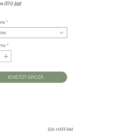
pa (EN)
šeit
ons
*
ties
ums
*
IEVIETOT GROZĀ
SIA HATFAM