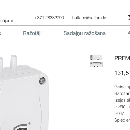
+371 28332790
hatfam@hatfam.lv
inājumi
s
Ražotāji
Sadaļņu ražošana
PREM
131,5
Gaisa s
Barošan
Izejas s
izvēlēti
IP 67
Spiedie