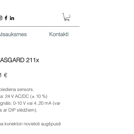
Atsauksmes
Kontakti
ASGARD 211x
Cena
1 €
piediena sensors.
a: 24 V AC/DC (± 10 %)
ignāls: 0-10 V vai 4..20 mA (var
es ar DIP slēdžiem).
na konektori novietoti augšpusē