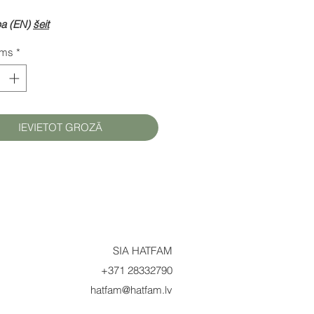
pa (EN)
šeit
ums
*
IEVIETOT GROZĀ
SIA HATFAM
+371 28332790
hatfam@hatfam.lv