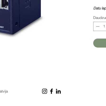
Datu la
Daudz
atvija