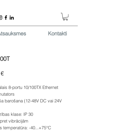
Atsauksmes
Kontakti
800T
Cena
 €
ālais 8-portu 10/100TX Ethernet
mutators
ša barošana (12-48V DC vai 24V
ības klase: IP 30
 pret vibrācijām
s temperatūra: -40...+75°C