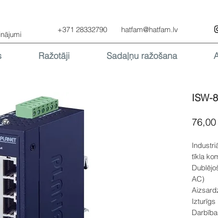
+371 28332790
hatfam@hatfam.lv
inājumi
s
Ražotāji
Sadaļņu ražošana
ISW-
76,00
Industri
tīkla ko
Dublējo
AC)
Aizsardz
Izturīgs
Darbība