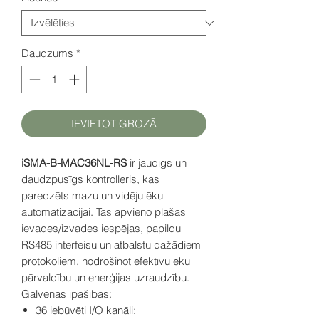
Daudzums
*
IEVIETOT GROZĀ
iSMA-B-MAC36NL-RS
ir jaudīgs un
daudzpusīgs kontrolleris, kas
paredzēts mazu un vidēju ēku
automatizācijai. Tas apvieno plašas
ievades/izvades iespējas, papildu
RS485 interfeisu un atbalstu dažādiem
protokoliem, nodrošinot efektīvu ēku
pārvaldību un enerģijas uzraudzību.
Galvenās īpašības:
36 iebūvēti I/O kanāli: