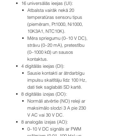
16 universālās ieejas (UI):
Atbalsta vairāk nekā 20
temperatūras sensoru tipus
(piemēram, Pt1000, Ni1000,
10K3A1, NTC10K).
Mēra spriegumu (0–10 V DC),
strāvu (0–20 mA), pretestību
(0–1000 kΩ) un sausos
kontaktus.
4 digitālās ieejas (DI):
Sausie kontakti ar ātrdarbīgu
impulsu skaitītāju līdz 100 Hz,
dati tiek saglabāti SD kartē.
8 digitālās izejas (DO):
Normāli atvērtie (NO) releji ar
maksimālo slodzi 3 A pie 230
V AC vai 30 V DC.
8 analogās izejas (AO):
0–10 V DC signāls ar PWM
režīmiem (0,01–100 Hz) un