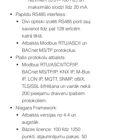
maksimālo slodzi līdz 20 mA.
Papildu RS485 interfeiss:
Divi optiski izolēti RS485 porti ļauj
savienot līdz pat 128 ierīcēm
katrā tīklā.
Atbalsta Modbus RTU/ASCII un
BACnet MS/TP protokolus.
Plašs protokolu atbalsts:
Modbus RTU/ASCII/TCP/IP,
BACnet MS/TP/IP, KNX IP, M-Bus
IP, LON IP, MQTT, SNMP, oBIX,
TLS/SSL šifrēšana un vairāk nekā
200 pieejamu draiveru īpašiem
protokoliem.
Niagara Framework:
Atbalsta versijas no 4.4 un
augstāk.
Bāzes licence: 100 līdz 1250
punkti; atjauninājumu pakas: 50