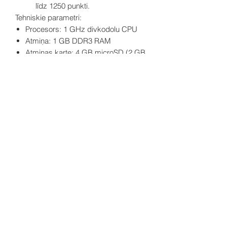
līdz 1250 punkti.
Tehniskie parametri:
Procesors: 1 GHz divkodolu CPU
Atmiņa: 1 GB DDR3 RAM
Atmiņas karte: 4 GB microSD (2 GB
sistēmai, 2 GB lietotājam)
Komunikācija:
2 neatkarīgi Ethernet porti (10/100
Mb/s)
2 USB 2.0 porti (1 OTG, 1 host)
HDMI 1.4 interfeiss
2 optiski izolēti RS485 interfeisi
Barošanas spriegums: 24 V AC/DC
±20%
Korpuss: Pašnodzēsošs
plastmasas materiāls (PC/ABS),
IP30 aizsardzības klase
Izmēri: 160 × 111 × 62 mm
Montāža: DIN sliede (DIN EN