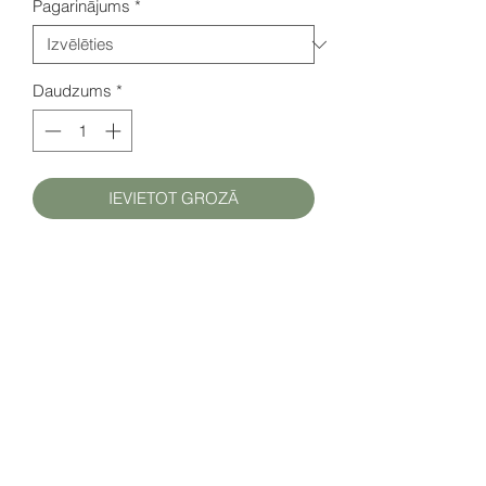
Pagarinājums
*
Daudzums
*
IEVIETOT GROZĀ
iSMA-B-MAC kontrolleruNiagara
pamata lincences (250 Niagara datu
punkti) apkalpošanas pagarinājums
SIA HATFAM
+371 28332790
hatfam@hatfam.lv
Privātuma politika