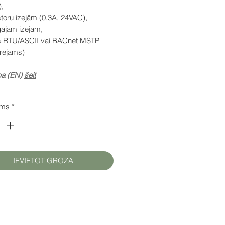
,
storu izejām (0,3A, 24VAC),
gajām izejām,
 RTU/ASCII vai BACnet MSTP
urējams)
pa (EN)
šeit
ums
*
IEVIETOT GROZĀ