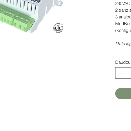
230VAC)
2 tranzi
3 analo
ModBus
(konfig
D
atu la
Daudz