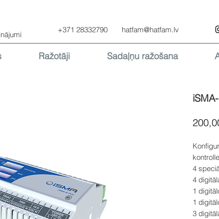
+371 28332790
hatfam@hatfam.lv
inājumi
s
Ražotāji
Sadaļņu ražošana
iSMA
200,0
Konfigu
kontrolle
4 speci
4 digitā
1 digitā
1 digitā
3 digitā