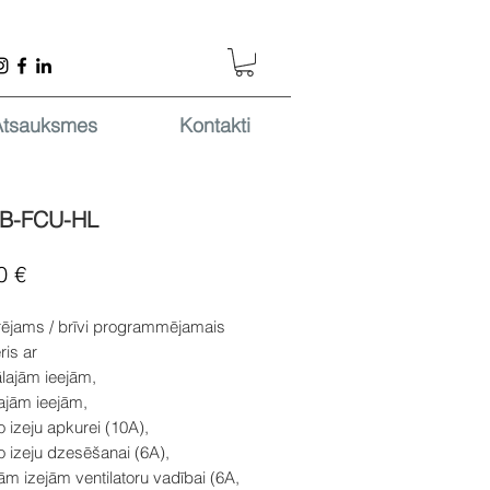
Atsauksmes
Kontakti
-B-FCU-HL
Cena
0 €
rējams / brīvi programmējamais
ris ar
ālajām ieejām,
lajām ieejām,
lo izeju apkurei (10A),
lo izeju dzesēšanai (6A),
lām izejām ventilatoru vadībai (6A,