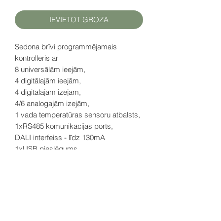
IEVIETOT GROZĀ
Sedona brīvi programmējamais
kontrolleris ar
8 universālām ieejām,
4 digitālajām ieejām,
4 digitālajām izejām,
4/6 analogajām izejām,
1 vada temperatūras sensoru atbalsts,
1xRS485 komunikācijas ports,
DALI interfeiss - līdz 130mA
1xUSB pieslēgums,
2x IP ports RJ45
ar LCD displeju
Datu lapa (EN)
šeit