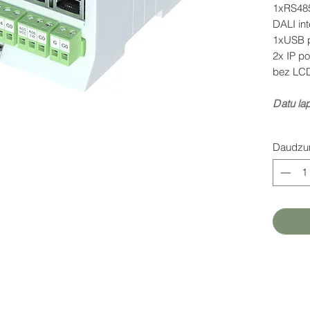
1xRS485
DALI int
1xUSB p
2x IP p
bez LCD
D
atu la
Daudz