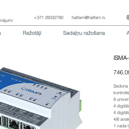
+371 28332790
hatfam@hatfam.lv
inājumi
s
Ražotāji
Sadaļņu ražošana
iSMA
746,0
Sedona 
kontrolle
8 unive
4 digitā
4 digitā
4/6 ana
1 vada 