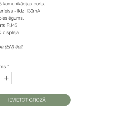
 komunikācijas ports,
erfeiss - līdz 130mA
ieslēgums,
orts RJ45
 displeja
pa (EN)
šeit
ums
*
IEVIETOT GROZĀ