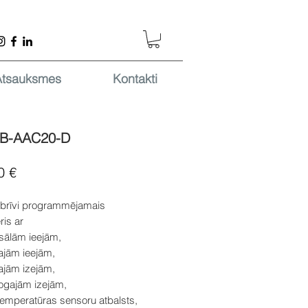
Atsauksmes
Kontakti
-B-AAC20-D
Cena
0 €
brīvi programmējamais
ris ar
rsālām ieejām,
lajām ieejām,
lajām izejām,
logajām izejām,
temperatūras sensoru atbalsts,