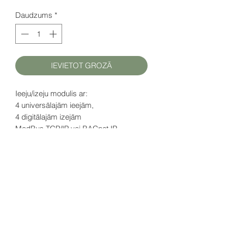
Daudzums
*
IEVIETOT GROZĀ
Ieeju/izeju modulis ar:
4 universālajām ieejām,
4 digitālajām izejām
ModBus TCP/IP vai BACnet IP
(konfigurējams)
D
atu lapa (EN)
šeit
SIA HATFAM
+371 28332790