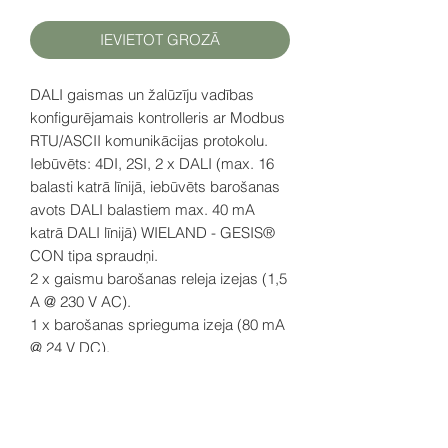
IEVIETOT GROZĀ
DALI gaismas un žalūzīju vadības
konfigurējamais kontrolleris ar Modbus
RTU/ASCII komunikācijas protokolu.
Iebūvēts: 4DI, 2SI, 2 x DALI (max. 16
balasti katrā līnijā, iebūvēts barošanas
avots DALI balastiem max. 40 mA
katrā DALI līnijā) WIELAND - GESIS®
CON tipa spraudņi.
2 x gaismu barošanas releja izejas (1,5
A @ 230 V AC).
1 x barošanas sprieguma izeja (80 mA
@ 24 V DC).
1 x žalūziju motora izeja (1,5 A @ 230 V
AC).
Barošanas spriegums: 230 V AC/DC.