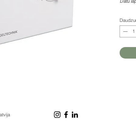
D
atu la
Daudz
atvija