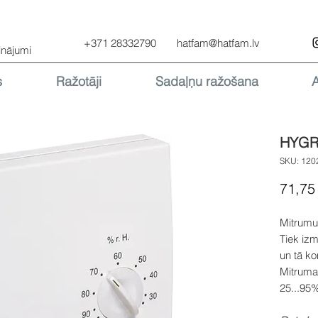
+371 28332790
hatfam@hatfam.lv
inājumi
s
Ražotāji
Sadaļņu ražošana
HYGR
SKU: 120
71,75
Mitrumu 
Tiek iz
un tā ko
Mitruma
25...95