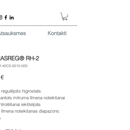
Atsauksmes
Kontakti
ASREG® RH-2
2-40C0-0010-000
Cena
 €
regulējošs higrostats.
mantots mitruma līmeņa noteikšanai
ntrolēšanai iekštelpās
 līmeņa noteikšanas diapazons:
%