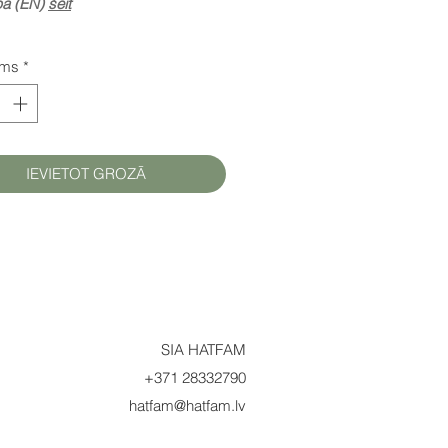
pa (EN)
šeit
ums
*
IEVIETOT GROZĀ
SIA HATFAM
+371 28332790
hatfam@hatfam.lv