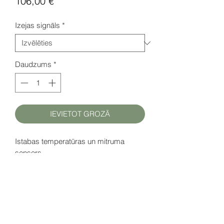
Cena
106,00 €
Izejas signāls
*
Daudzums
*
IEVIETOT GROZĀ
Istabas temperatūras un mitruma
sensors.
Barošana: 24 V AC (± 20 %) vai 15...36
V DC
Datu lapa (EN)
šeit