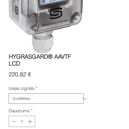
HYGRASGARD® AAVTF
LCD
Cena
220,82 €
Izejas signāls
*
Daudzums
*