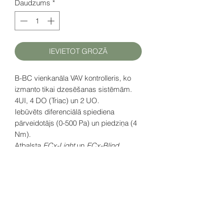
Daudzums
*
IEVIETOT GROZĀ
B-BC vienkanāla VAV kontrolleris, ko
izmanto tikai dzesēšanas sistēmām.
4UI, 4 DO (Triac) un 2 UO.
Iebūvēts diferenciālā spiediena
pārveidotājs (0-500 Pa) un piedziņa (4
Nm).
Atbalsta
ECx-Light
un
ECx-Blind
gaismas un žalūziju kontroles moduļus.
ENVYSION Viewer aplikācija ir iekļauta.
D
atu lapa (EN)
šeit