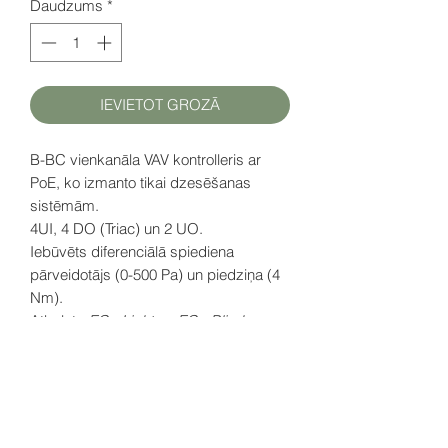
Daudzums
*
IEVIETOT GROZĀ
B-BC vienkanāla VAV kontrolleris ar
PoE, ko izmanto tikai dzesēšanas
sistēmām.
4UI, 4 DO (Triac) un 2 UO.
Iebūvēts diferenciālā spiediena
pārveidotājs (0-500 Pa) un piedziņa (4
Nm).
Atbalsta
ECx-Light
un
ECx-Blind
gaismas un žalūziju kontroles moduļus.
ENVYSION Viewer aplikācija ir iekļauta.
D
atu lapa (EN)
šeit