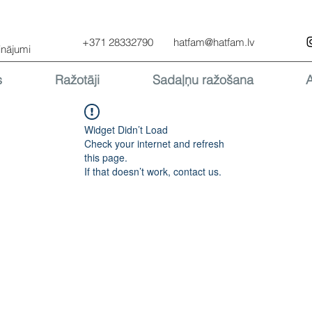
+371 28332790
hatfam@hatfam.lv
inājumi
s
Ražotāji
Sadaļņu ražošana
Widget Didn’t Load
Check your internet and refresh
this page.
If that doesn’t work, contact us.