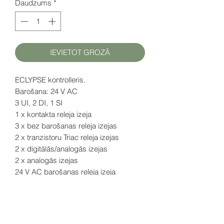
Daudzums
*
IEVIETOT GROZĀ
ECLYPSE kontrolleris.
Barošana: 24 V AC
3 UI, 2 DI, 1 SI
1 x kontakta releja izeja
3 x bez barošanas releja izejas
2 x tranzistoru Triac releja izejas
2 x digitālās/analogās izejas
2 x analogās izejas
24 V AC barošanas releja izeja
Atbalsta
ECx-Light
un
ECx-Blind
gaismas un žalūziju kontroles moduļus.
ENVYSION Viewer aplikācija ir iekļauta.