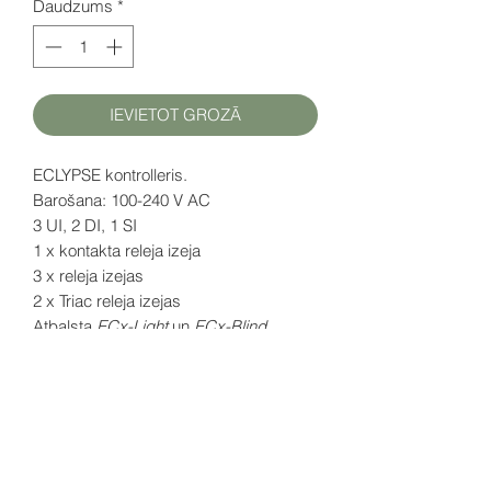
Daudzums
*
IEVIETOT GROZĀ
ECLYPSE kontrolleris.
Barošana: 100-240 V AC
3 UI, 2 DI, 1 SI
1 x kontakta releja izeja
3 x releja izejas
2 x Triac releja izejas
Atbalsta
ECx-Light
un
ECx-Blind
gaismas un žalūziju kontroles moduļus.
ENVYSION Viewer aplikācija ir iekļauta.
D
atu lapa (EN)
šeit