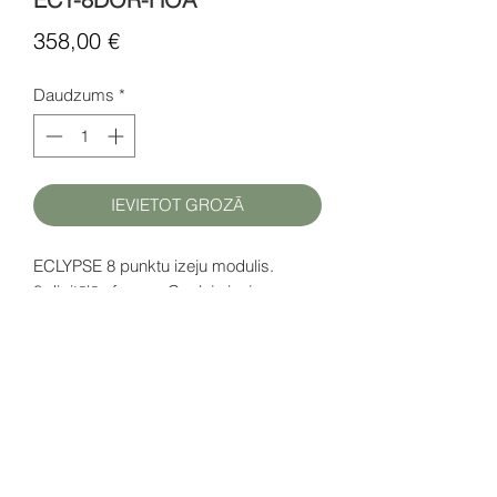
Cena
358,00 €
Daudzums
*
IEVIETOT GROZĀ
ECLYPSE 8 punktu izeju modulis.
8 digitālās formas C releja izejas ar
HOA slēdžiem
D
atu lapa (EN)
šeit
SIA HATFAM