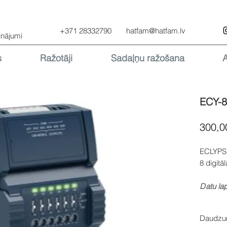
+371 28332790
hatfam@hatfam.lv
inājumi
s
Ražotāji
Sadaļņu ražošana
ECY-
300,0
ECLYPSE
8 digitā
D
atu la
Daudz