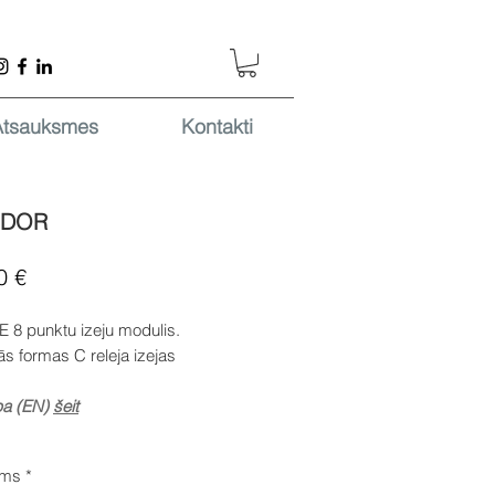
Atsauksmes
Kontakti
8DOR
Cena
0 €
 8 punktu izeju modulis.
lās formas C releja izejas
pa (EN)
šeit
ums
*