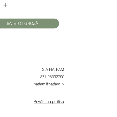
IEVIETOT GROZĀ
SIA HATFAM
+371 28332790
hatfam@hatfam.lv
Privātuma politika