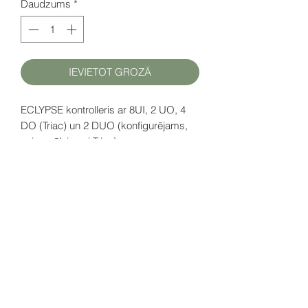
Daudzums
*
IEVIETOT GROZĀ
ECLYPSE kontrolleris ar 8UI, 2 UO, 4
DO (Triac) un 2 DUO (konfigurējams,
universālais vai Triac).
D
atu lapa (EN)
šeit
SIA HATFAM
+371 28332790
hatfam@hatfam.lv
Privātuma politika
©2021 by Hatfam