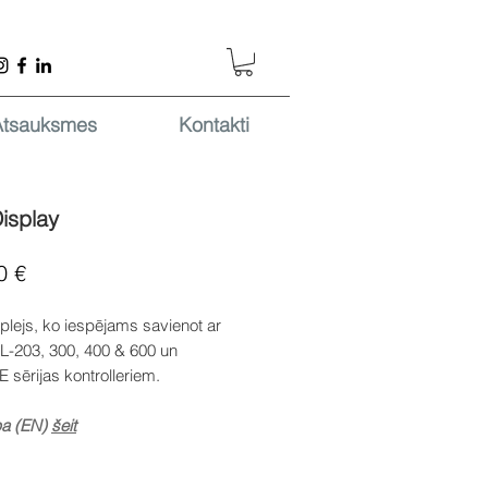
Atsauksmes
Kontakti
isplay
Cena
0 €
plejs, ko iespējams savienot ar
-203, 300, 400 & 600 un
sērijas kontrolleriem.
pa (EN)
šeit