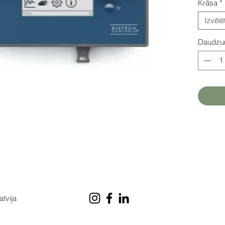
Krāsa
*
Izvēlē
Daudz
atvija