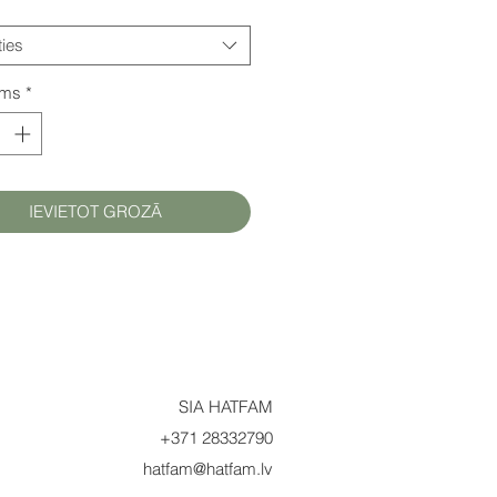
ties
ums
*
IEVIETOT GROZĀ
SIA HATFAM
+371 28332790
hatfam@hatfam.lv