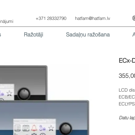
+371 28332790
hatfam@hatfam.lv
inājumi
s
Ražotāji
Sadaļņu ražošana
ECx-D
355,0
LCD dis
ECB/ECL
ECLYPSE 
Datu la