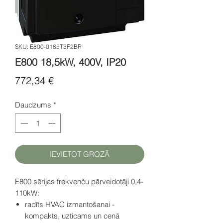
SKU: E800-0185T3F2BR
E800 18,5kW, 400V, IP20
Cena
772,34 €
Daudzums
*
IEVIETOT GROZĀ
E800 sērijas frekvenču pārveidotāji 0,4-
110kW:
radīts HVAC izmantošanai -
kompakts, uzticams un cenā