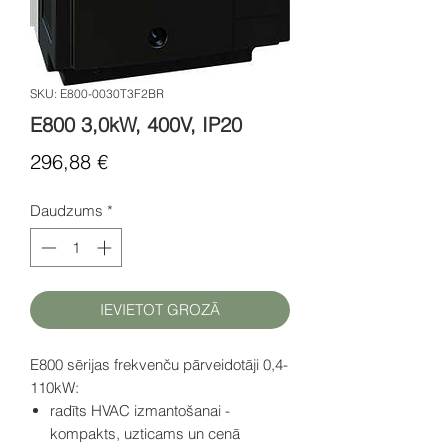
SKU: E800-0030T3F2BR
E800 3,0kW, 400V, IP20
Cena
296,88 €
Daudzums
*
IEVIETOT GROZĀ
E800 sērijas frekvenču pārveidotāji 0,4-
110kW:
radīts HVAC izmantošanai -
kompakts, uzticams un cenā