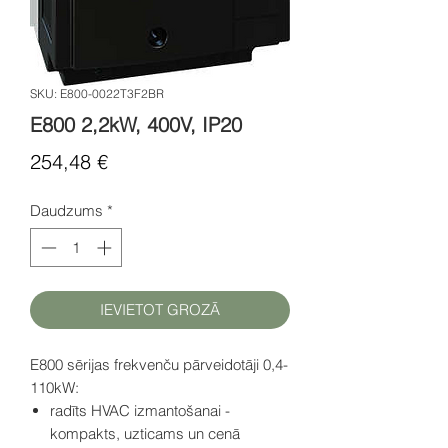
SKU: E800-0022T3F2BR
E800 2,2kW, 400V, IP20
Cena
254,48 €
Daudzums
*
IEVIETOT GROZĀ
E800 sērijas frekvenču pārveidotāji 0,4-
110kW:
radīts HVAC izmantošanai -
kompakts, uzticams un cenā