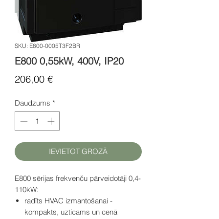
SKU: E800-0005T3F2BR
E800 0,55kW, 400V, IP20
Cena
206,00 €
Daudzums
*
IEVIETOT GROZĀ
E800 sērijas frekvenču pārveidotāji 0,4-
110kW:
radīts HVAC izmantošanai -
kompakts, uzticams un cenā