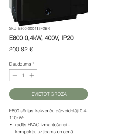
SKU: E800-0004T3F2BR
E800 0,4kW, 400V, IP20
Cena
200,92 €
Daudzums
*
IEVIETOT GROZĀ
E800 sērijas frekvenču pārveidotāji 0,4-
110kW:
radīts HVAC izmantošanai -
kompakts, uzticams un cenā