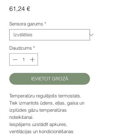
Cena
61,24 €
Sensora garums
*
Daudzums
*
IEVIETOT GROZĀ
Temperatūru regulējošs termostats.
Tiek izmantots ūdens, eļļas, gaisa un
izplūdes gāzu temperatūras
noteikšanai.
Iespējams uzstādīt apkures,
ventilācijas un kondicionēšanas
sistēmām, kā arī izmantojams kā