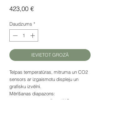
Cena
423,00 €
Daudzums
*
IEVIETOT GROZĀ
Telpas temperatūras, mitruma un CO2
sensors ar izgaismotu displeju un
grafisku izvēlni.
Mērīšanas diapazons:
temperatūra
+5...+40°C
mitrums
0... 100% r.H
CO2
0....2000 ppm
Datu lapa (EN)
šeit