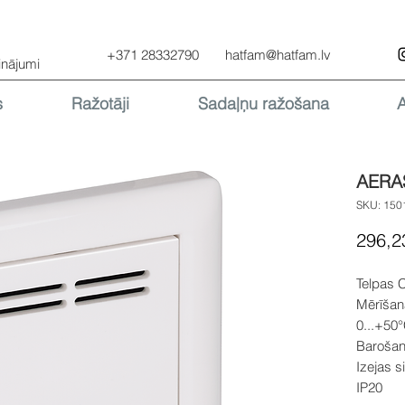
+371 28332790
hatfam@hatfam.lv
inājumi
s
Ražotāji
Sadaļņu ražošana
AERA
SKU: 150
296,2
Telpas 
Mērīšan
0...+50
Barošan
Izejas s
IP20