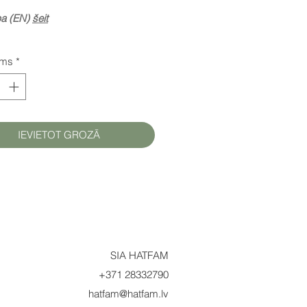
pa (EN)
šeit
ums
*
IEVIETOT GROZĀ
SIA HATFAM
+371 28332790
hatfam@hatfam.lv