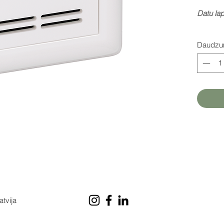
Datu la
Daudz
atvija