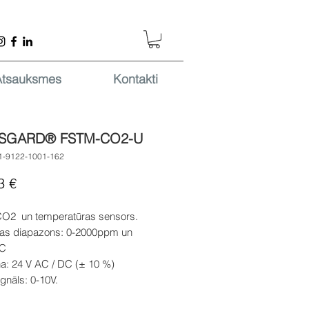
Atsauksmes
Kontakti
SGARD® FSTM-CO2-U
1-9122-1001-162
Cena
3 €
CO2 un temperatūras sensors.
as diapazons: 0-2000ppm un
°C
a: 24 V AC / DC (± 10 %)
ignāls: 0-10V.