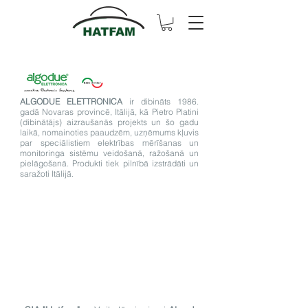
ALGODUE ELETTRONICA
ir dibināts 1986.
gadā Novaras provincē, Itālijā, kā Pietro Platini
(dibinātājs) aizraušanās projekts un šo gadu
laikā, nomainoties paaudzēm, uzņēmums kļuvis
par speciālistiem elektrības mērīšanas un
monitoringa sistēmu veidošanā, ražošanā un
pielāgošanā. Produkti tiek pilnībā izstrādāti un
saražoti Itālijā.