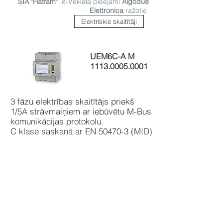
SIA "Hatfam"
e-Veikalā pieejami
Algodue
Elettronica
ražotie
Elektriskie skaitītāji
UEM6C-A M
1113.0005.0001
3 fāzu elektrības skaitītājs priekš
1/5A strāvmaiņiem ar iebūvētu M-Bus
komunikācijas protokolu.
C klase saskaņā ar EN 50470-3 (MID)
...
Skatīt
227 €
Ielādēt vairāk >